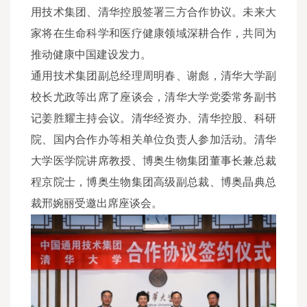
用技术集团、清华控股签署三方合作协议。未来大
家将在生命科学和医疗健康领域深耕合作，共同为
推动健康中国建设发力。
通用技术集团副总经理周明春、谢彪，清华大学副
校长尤政等出席了座谈会，清华大学党委常务副书
记姜胜耀主持会议。清华经资办、清华控股、科研
院、国内合作办等相关单位负责人参加活动。清华
大学医学院讲席教授、博奥生物集团董事长兼总裁
程京院士，博奥生物集团高级副总裁、博奥晶典总
裁邢婉丽受邀出席座谈会。