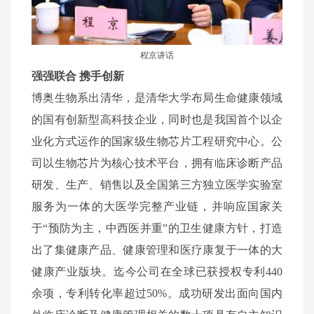
程京讲话
强强联合 携手创新
博奥生物系出清华，是清华大学布局生命健康领域
的国有创新型高科技企业，同时也是我国首个以企
业化方式运作的国家级生物芯片工程研究中心。公
司以生物芯片为核心技术平台，拥有临床诊断产品
研发、生产、销售以及全国第三方独立医学实验室
服务为一体的大医学完整产业链，并响应国家关
于“预防为主，中西医并重”的卫生健康方针，打造
出了集健康产品、健康管理和医疗康复于一体的大
健康产业版块。迄今公司在全球已获授权专利440
余项，专利转化率超过50%。成功研发出面向国内