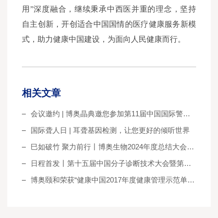
用”深度融合，继续秉承中西医并重的理念，坚持
自主创新，开创适合中国国情的医疗健康服务新模
式，助力健康中国建设，为面向人民健康而行。
相关文章
会议邀约 | 博奥晶典邀您参加第11届中国国际警用装备博览会
国际聋人日 | 耳聋基因检测，让您更好的倾听世界
巳如破竹 聚力前行丨博奥生物2024年度总结大会暨博·奥斯卡颁奖盛典召开
日程首发丨第十五届中国分子诊断技术大会暨第九届单细胞时空组学技术高端研讨会邀您共赴！
博奥颐和荣获“健康中国2017年度健康管理示范单位”称号