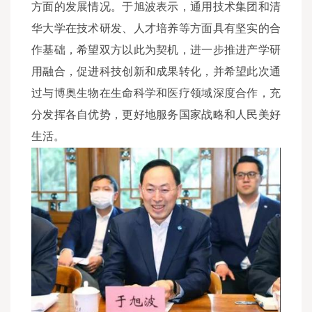
方面的发展情况。于旭波表示，通用技术集团和清
华大学在技术研发、人才培养等方面具有坚实的合
作基础，希望双方以此为契机，进一步推进产学研
用融合，促进科技创新和成果转化，并希望此次通
过与博奥生物在生命科学和医疗领域深度合作，充
分发挥各自优势，更好地服务国家战略和人民美好
生活。