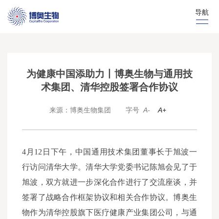
导航
为健康中国添助力丨博奥生物与通用技
术集团、清华控股签署合作协议
来源：博奥生物集团
字号
A-
A+
4月12日下午，中国通用技术集团董事长于旭波一
行访问清华大学。清华大学党委书记陈旭会见了于
旭波，双方就进一步深化合作进行了交流座谈，并
签署了战略合作框架协议和相关合作协议。博奥生
物作为清华控股旗下医疗健康产业集团公司，与通