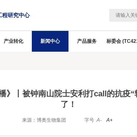
工程研究中心
产业转化
新闻中心
产品服务
标委会 (TC42
播》丨被钟南山院士安利打call的抗疫“
了！
来源：博奥生物集团
字号
A-
A+