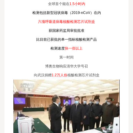
全球首个能在
1.5小时内
检测包括新型冠状病毒（2019-nCoV）在内
六项呼吸道病毒核酸检测芯片试剂盒
获国家药监局审批批准
比目前已获批的单一指标核酸检测产品
检测速度
快一倍以上
第一时间
博奥生物响应清华大学号召
向武汉捐赠
1.2万人份
核酸检测芯片试剂盒