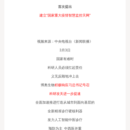
首次提出
建立“国家重大疫情智慧监控天网”
视频来源：中央电视台《新闻联播》
3月3日
国家有难时
科研人员必须扛起责任
义无反顾地冲上去
博奥生物
积极响应习总书记号召
科研攻关进一步提速
全面加速推进打造从城市到面向基层的
全新精准诊疗硬核利器
发力人工智能中医诊疗
预防为主 中西医并重