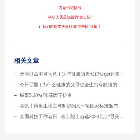
习总书记指出
科研人员是战役的“突击队”
让我们向这支博奥科研“突击队”致敬！
相关文章
暴雨过后不可大意！这些健康隐患知识快get起来！
今日话题 | 为什么健康的父母也会生出有缺陷的孩子？
城事5.30特刊:基因守护者
喜讯丨博奥生物主导制定的又一项国家标准颁布
全国科技工作者日 | 程京院士当选2023北京“最美科技工作者”！