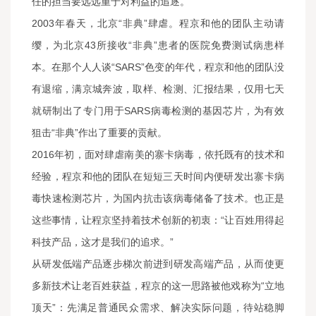
任的担当要远远重于对利益的追逐。
2003年春天，北京“非典”肆虐。程京和他的团队主动请
缨，为北京43所接收“非典”患者的医院免费测试病患样
本。在那个人人谈“SARS”色变的年代，程京和他的团队没
有退缩，满京城奔波，取样、检测、汇报结果，仅用七天
就研制出了专门用于SARS病毒检测的基因芯片，为有效
狙击“非典”作出了重要的贡献。
2016年初，面对肆虐南美的寨卡病毒，依托既有的技术和
经验，程京和他的团队在短短三天时间内便研发出寨卡病
毒快速检测芯片，为国内抗击该病毒储备了技术。也正是
这些事情，让程京坚持着技术创新的初衷：“让百姓用得起
科技产品，这才是我们的追求。”
从研发低端产品逐步梯次前进到研发高端产品，从而使更
多新技术让老百姓获益，程京的这一思路被他戏称为“立地
顶天”：先满足普通民众需求、解决实际问题，待站稳脚