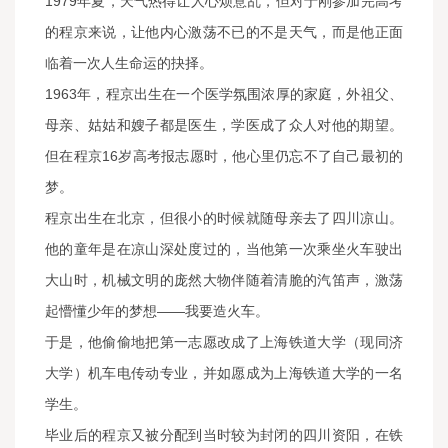
1979年夏，天气热得让人心烦意乱，但对于刚参加完高考
的程京来说，让他内心激荡不已的不是天气，而是他正面
临着一次人生命运的抉择。
1963年，程京出生在一个医学氛围浓厚的家庭，外祖父、
母亲、姑姑和嫂子都是医生，学医成了众人对他的期望。
但在程京16岁高考报志愿时，他心里仍忘不了自己最初的
梦。
程京出生在北京，但很小的时候就随母亲去了四川凉山。
他的童年是在凉山深处度过的，当他第一次乘坐火车驶出
大山时，机械文明的庞然大物伴随着清脆的汽笛声，激荡
起懵懂少年的梦想——我要造火车。
于是，他偷偷地把第一志愿改成了上海铁道大学（现同济
大学）机车电传动专业，并如愿成为上海铁道大学的一名
学生。
毕业后的程京又被分配到当时较为封闭的四川资阳，在铁