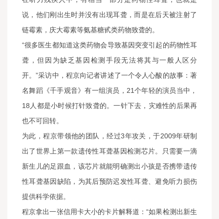
说，他们刚出生时并没有出现耳聋，而是在后天被注射了
链霉素，庆大霉素等氨基糖甙类药物致聋的。
“很多医生都知道这类药物会导致基因突变引起的药物性耳
聋，但因为缺乏基因检测手段无法将其与一般人区分
开。”采访中，程京向记者讲述了一个令人心酸的故事：著
名舞蹈《千手观音》有一组演员，21个年轻的演员当中，
18人都是小时候打针致聋的。一针下去，灾难性的后果再
也不可回转。
为此，程京带领他的团队，经过3年攻关，于2009年研制
出了世界上第一款遗传性耳聋基因检测芯片。只需要一滴
新生儿的足跟血，该芯片就能明确测出小孩是否携带遗传
性耳聋基因缺陷，为其后预防迟发性耳聋、避免听力损伤
提供科学依据。
程京拿出一张信用卡大小的卡片解释道：“如果检测出新生