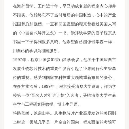
在海外留学、工作近十年，早已功成名就的程京内心却并
不踏实。他始终忘不了当时落后的中国制造，心中的产业
报国梦愈加强烈。一直有回国愿望的程京曾看过美国人写
的《中国蚕式导弹之父》一书。崇拜钱学森的游子程京从
书里一下子得到很多共鸣。他希望自己能像钱学森一样，
用自己的学识为祖国服务。
1997年，程京回国参加香山科学会议，他关于中国应自主
发展生物芯片技术的重要性发言引起了业界同行和主管单
位的重视。感受到国家在科技重大领域重新布局的决心，
在多方接洽后，1999年，程京接受清华大学邀请，作为学
校第一位“百名人才引进计划”入选者，受聘清华大学生命
科学与工程研究院教授、博士生导师。
筚路蓝缕，以启山林。从生物芯片产业高度发达的美国到
当时这一领域几乎是一片空白的国内，程京面临的考验可