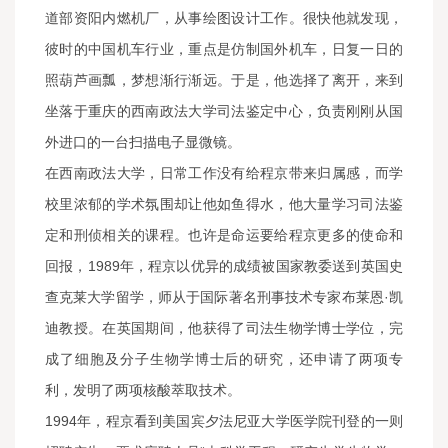
道部资阳内燃机厂，从事绘图设计工作。很快他就发现，
彼时的中国机车行业，重点是仿制国外机车，日复一日的
照葫芦画瓢，梦想渐行渐远。于是，他选择了离开，来到
坐落于重庆的西南政法大学司法鉴定中心，负责刚刚从国
外进口的一台扫描电子显微镜。
在西南政法大学，日常工作没有给程京带来归属感，而学
校里浓郁的学术氛围却让他如鱼得水，他大量学习司法鉴
定和刑侦相关的课程。也许是命运要给程京更多的使命和
回报，1989年，程京以优异的成绩被国家教委送到英国史
查克莱大学留学，师从于国际著名刑事技术专家布莱恩·凯
迪教授。在英国期间，他获得了司法生物学博士学位，完
成了细胞及分子生物学博士后的研究，还申请了两项专
利，发明了两项核酸萃取技术。
1994年，程京看到美国宾夕法尼亚大学医学院刊登的一则