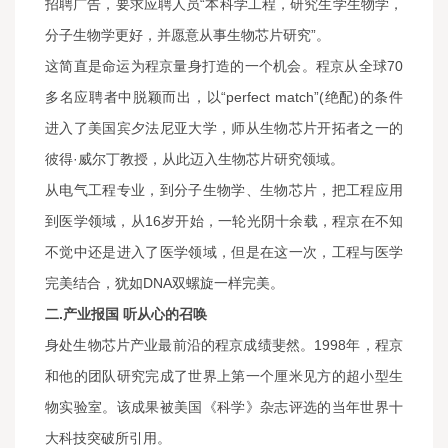
招聘广告，要求应聘人员“本科学工程，研究生学生物学，
分子生物学更好，并愿意从事生物芯片研究”。
这简直是命运为程京量身打造的一个机会。程京从全球70
多名应聘者中脱颖而出，以“perfect match”(绝配)的条件
进入了美国宾夕法尼亚大学，师从生物芯片开拓者之一的
彼得·威尔丁教授，从此迈入生物芯片研究领域。
从电气工程专业，到分子生物学、生物芯片，把工程应用
到医学领域，从16岁开始，一轮光阴十余载，程京在不知
不觉中还是进入了医学领域，但是在这一次，工程与医学
完美结合，犹如DNA双螺旋一样完美。
二.产业报国 听从心的召唤
身处生物芯片产业最前沿的程京成绩斐然。1998年，程京
和他的团队研究完成了世界上第一个厘米见方的超小型生
物实验室。该成果被美国《科学》杂志评选的当年世界十
大科技突破所引用。