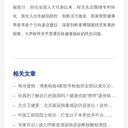
据统计，担任全国人大代表以来，程京先后围绕专利转
化、新生儿出生缺陷防控、创新活力激发、居家智慧健康
养老等多个方向递交建议，深度剖析束缚我国经济发展的
因素，大声疾呼关乎普通百姓健康福祉的民生问题。
相关文章
再传捷报：博奥检验4家医学检验所全部以满分100分通过2017年全国肿瘤高通量测序室间质评
你真的了解自己的基因吗？健康也能“携带”遗传病的种子......
北京卫健委：北京新冠病毒感染仍居首位！这些重点人群需要针对性接种及做好个人防护
中国工程院院士程京：打造分子本草技术平台，以数据驱动开发创新中药
专家共识 | 成人呼吸道感染病原诊断核酸检测技术临床应用专家共识（2023）