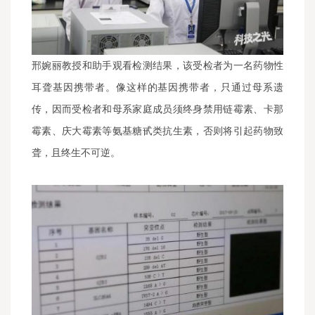
邢婉丽教授和助手观看检测结果，该受检者为一名药物性
耳聋基因携带者。像这样的基因携带者，只通过母系遗
传，因而受检者和母系家庭成员须终身禁用链霉素、卡那
霉素、庆大霉素等氨基糖甙类抗生素，否则将引起药物致
聋，且终生不可逆。