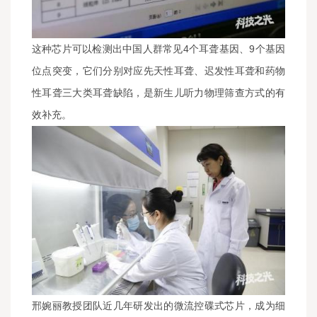
这种芯片可以检测出中国人群常见4个耳聋基因、9个基因
位点突变，它们分别对应先天性耳聋、迟发性耳聋和药物
性耳聋三大类耳聋缺陷，是新生儿听力物理筛查方式的有
效补充。
邢婉丽教授团队近几年研发出的微流控碟式芯片，成为细