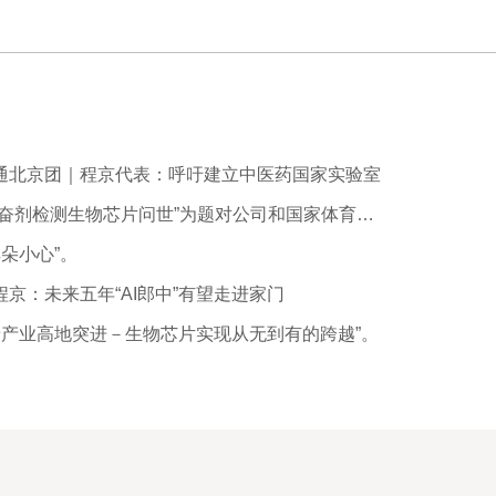
通北京团｜程京代表：呼吁建立中医药国家实验室
”为题对公司和国家体育总局共同承担的“兴奋剂检测生物芯片研究”项目进行了详细报道。
朵小心”。
京：未来五年“AI郎中”有望走进家门
着产业高地突进－生物芯片实现从无到有的跨越”。